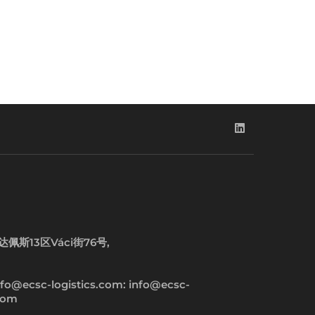
达佩斯13区Váci街76号,
fo@ecsc-logistics.com: info@ecsc-
.com